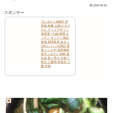
2024.09.28
スポンサー
【ふるさと納税】伊
賀焼 炊飯 土鍋 かまど
さん グッドデザイン
賞受賞 | 土鍋 調理 キ
ッチン キッチン用品
食器 調理器具 吹きこ
ぼれにくい 日用品 受
賞 レシピ付 送料無料
楽天ふるさと 納税 返
礼品 取り寄せ お取り
寄せ 三重県 伊賀市 三
重 伊賀
麺